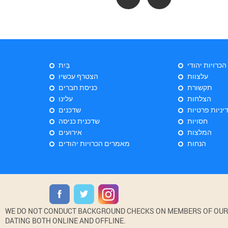
 הכרויות יהודי
בַּיִת
עלצוות
הצטרף עכשיו
תקשורת
כניסת חברים
הצלחות
עלינו
יניות פרטיות
שדכנים
חסויות
שדכנית כניסה
המלצות
אירועים
הנחות
מאמרים הכרויות יהודים
WE DO NOT CONDUCT BACKGROUND CHECKS ON MEMBERS OF OUR WE
DATING BOTH ONLINE AND OFFLINE.