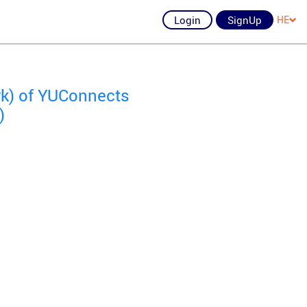
Login
SignUp
HE
rk) of YUConnects
)