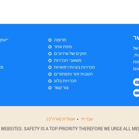
ר
תְרוּמָה
ייעוץ
מפת אתר
של
חוקים של שידוכים
ת.
משאבי הכרויות
ות
הכרויות בעיות רפואיות
מד
הטבות זהר ותמחורים
הכרויות בלוג
צור קשר
עִברִית
אנגלית (ארה"ב)
BSITES. SAFETY IS A TOP PRIORITY THEREFORE WE URGE ALL MEM