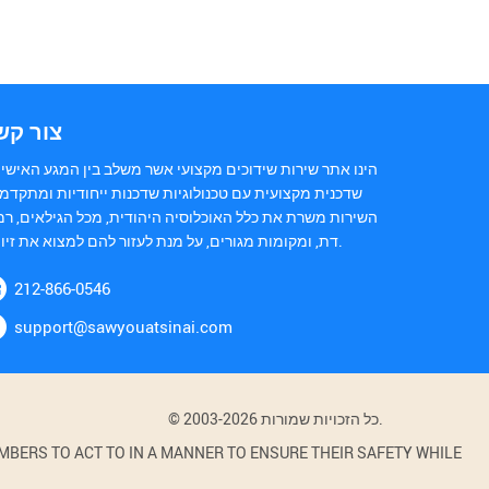
צור קש
הינו אתר שירות שידוכים מקצועי אשר משלב בין המגע האישי 
שדכנית מקצועית עם טכנולוגיות שדכנות ייחודיות ומתקדמו
השירות משרת את כלל האוכלוסיה היהודית, מכל הגילאים, רמ
דת, ומקומות מגורים, על מנת לעזור להם למצוא את זיווגם.
212-866-0546
support@sawyouatsinai.com
© 2003-2026 כל הזכויות שמורות.
BERS TO ACT TO IN A MANNER TO ENSURE THEIR SAFETY WHILE