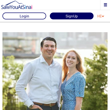
Login
SignUp
HE