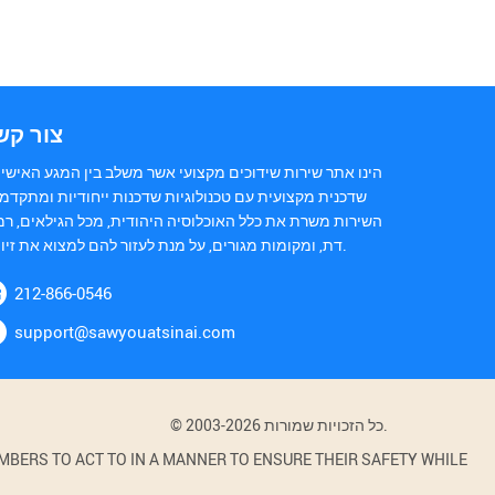
צור קש
הינו אתר שירות שידוכים מקצועי אשר משלב בין המגע האישי 
שדכנית מקצועית עם טכנולוגיות שדכנות ייחודיות ומתקדמו
השירות משרת את כלל האוכלוסיה היהודית, מכל הגילאים, רמ
דת, ומקומות מגורים, על מנת לעזור להם למצוא את זיווגם.
212-866-0546
support@sawyouatsinai.com
© 2003-2026 כל הזכויות שמורות.
BERS TO ACT TO IN A MANNER TO ENSURE THEIR SAFETY WHILE