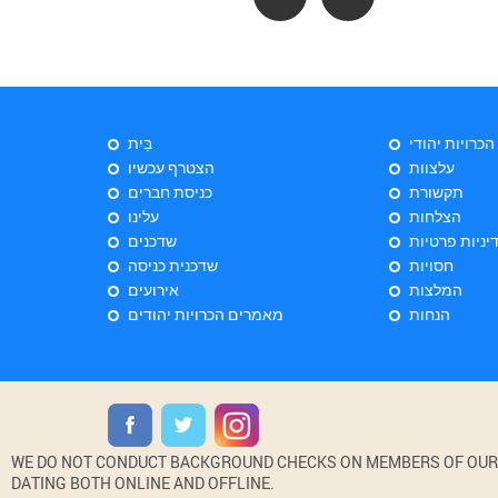
 הכרויות יהודי
בַּיִת
עלצוות
הצטרף עכשיו
תקשורת
כניסת חברים
הצלחות
עלינו
יניות פרטיות
שדכנים
חסויות
שדכנית כניסה
המלצות
אירועים
הנחות
מאמרים הכרויות יהודים
WE DO NOT CONDUCT BACKGROUND CHECKS ON MEMBERS OF OUR WE
DATING BOTH ONLINE AND OFFLINE.