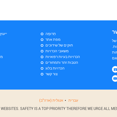
ר
תְרוּמָה
ייעוץ
מפת אתר
של
חוקים של שידוכים
ת.
משאבי הכרויות
ות
הכרויות בעיות רפואיות
מד
הטבות זהר ותמחורים
הכרויות בלוג
צור קשר
עִברִית
אנגלית (ארה"ב)
BSITES. SAFETY IS A TOP PRIORITY THEREFORE WE URGE ALL MEM