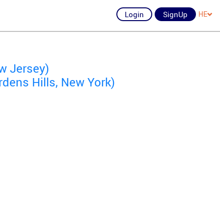
Login
SignUp
HE
w Jersey)
dens Hills, New York)