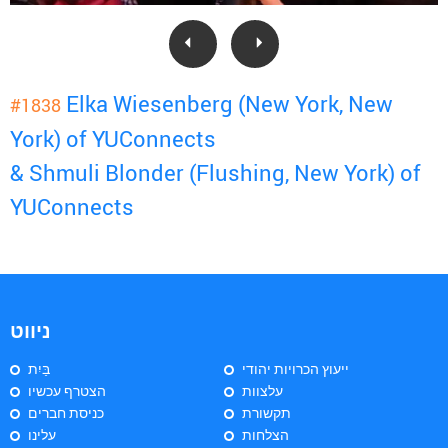
Elka Wiesenberg (New York, New
#1838
York) of YUConnects
& Shmuli Blonder (Flushing, New York) of
YUConnects
ניווט
ייעוץ הכרויות יהודי
בַּיִת
עלצוות
הצטרף עכשיו
תקשורת
כניסת חברים
הצלחות
עלינו