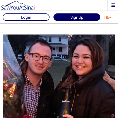
Login
SignUp
HE