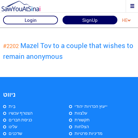
Login
SignUp
HE
Mazel Tov to a couple that wishes to
#2202
remain anonymous
ניווט
ייעוץ הכרויות יהודי
בַּיִת
עלצוות
הצטרף עכשיו
תקשורת
כניסת חברים
הצלחות
עלינו
מדיניות פרטיות
שדכנים