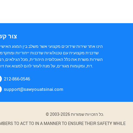
צור קש
הינו אתר שירות שידוכים מקצועי אשר משלב בין המגע האישי 
שדכנית מקצועית עם טכנולוגיות שדכנות ייחודיות ומתקדמו
השירות משרת את כלל האוכלוסיה היהודית, מכל הגילאים, רמ
דת, ומקומות מגורים, על מנת לעזור להם למצוא את זיווגם.
212-866-0546
support@sawyouatsinai.com
© 2003-2026 כל הזכויות שמורות.
BERS TO ACT TO IN A MANNER TO ENSURE THEIR SAFETY WHILE