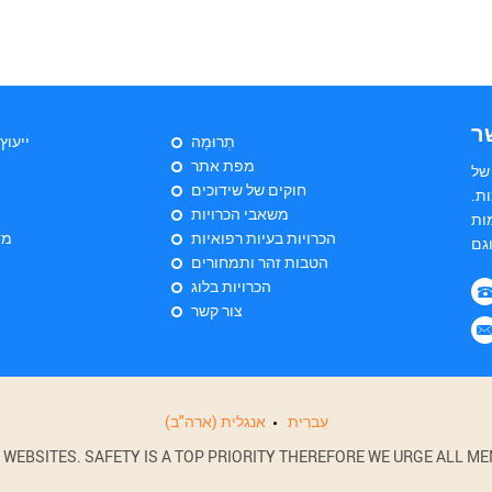
ר
תְרוּמָה
ייעוץ
מפת אתר
של
חוקים של שידוכים
ת.
משאבי הכרויות
ות
הכרויות בעיות רפואיות
מד
הטבות זהר ותמחורים
הכרויות בלוג
צור קשר
עִברִית
אנגלית (ארה"ב)
BSITES. SAFETY IS A TOP PRIORITY THEREFORE WE URGE ALL MEM