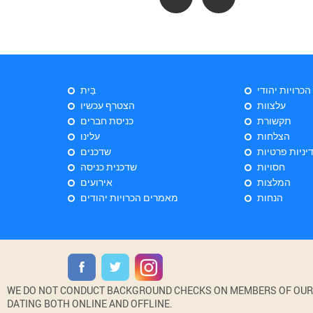
 הכרויות יהודי
בַּיִת
עלצוות
הצטרף עכשיו
תקשורת
כניסת חברים
הצלחות
עלינו
יניות פרטיות
שדכנים
חסויות
שדכנית כניסה
המלצות
אירועים
הנחות
מאמרים הכרויות יהודים
WE DO NOT CONDUCT BACKGROUND CHECKS ON MEMBERS OF OUR WE
DATING BOTH ONLINE AND OFFLINE.