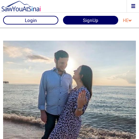
Login
SignUp
HE