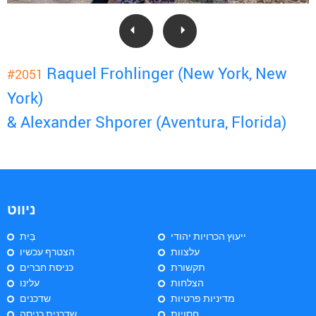
Raquel Frohlinger (New York, New
#2051
York)
& Alexander Shporer (Aventura, Florida)
ניווט
ייעוץ הכרויות יהודי
בַּיִת
עלצוות
הצטרף עכשיו
תקשורת
כניסת חברים
הצלחות
עלינו
מדיניות פרטיות
שדכנים
חסויות
שדכנית כניסה