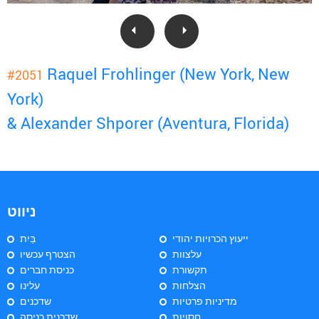
Raquel Frohlinger (New York, New
#2051
York)
& Alexander Shporer (Aventura, Florida)
ניווט
ייעוץ הכרויות יהודי
בַּיִת
עלצוות
הצטרף עכשיו
תקשורת
כניסת חברים
הצלחות
עלינו
מדיניות פרטיות
שדכנים
חסויות
שדכנית כניסה