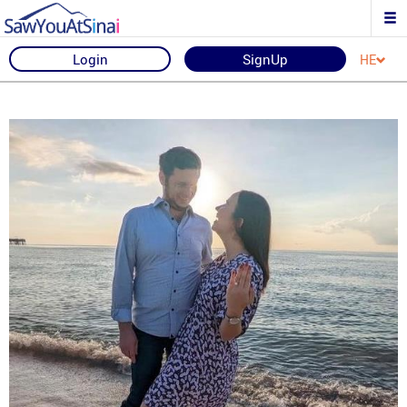
Login
SignUp
HE