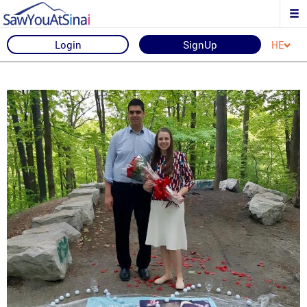
Login
SignUp
HE