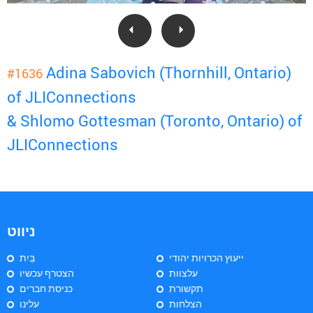
Adina Sabovich (Thornhill, Ontario)
#1636
of JLIConnections
& Shlomo Gottesman (Toronto, Ontario) of
JLIConnections
ניווט
ייעוץ הכרויות יהודי
בַּיִת
עלצוות
הצטרף עכשיו
תקשורת
כניסת חברים
הצלחות
עלינו