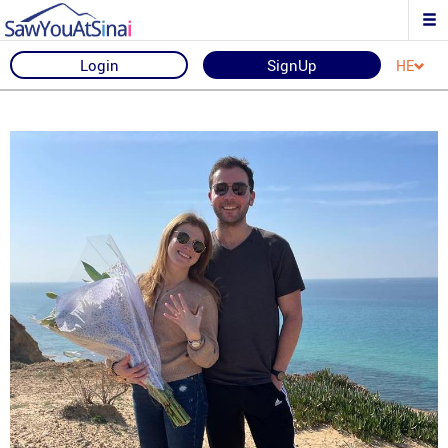
Login
SignUp
HE