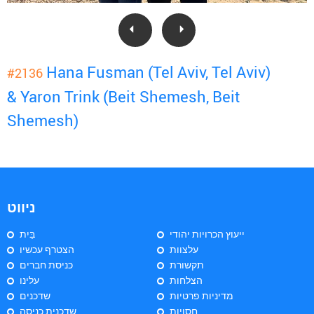
Hana Fusman (Tel Aviv, Tel Aviv)
#2136
& Yaron Trink (Beit Shemesh, Beit
Shemesh)
ניווט
ייעוץ הכרויות יהודי
בַּיִת
עלצוות
הצטרף עכשיו
תקשורת
כניסת חברים
הצלחות
עלינו
מדיניות פרטיות
שדכנים
חסויות
שדכנית כניסה