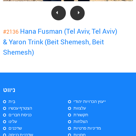
Hana Fusman (Tel Aviv, Tel Aviv)
#2136
& Yaron Trink (Beit Shemesh, Beit
Shemesh)
ניווט
ייעוץ הכרויות יהודי
בַּיִת
עלצוות
הצטרף עכשיו
תקשורת
כניסת חברים
הצלחות
עלינו
מדיניות פרטיות
שדכנים
חסויות
שדכנית כניסה