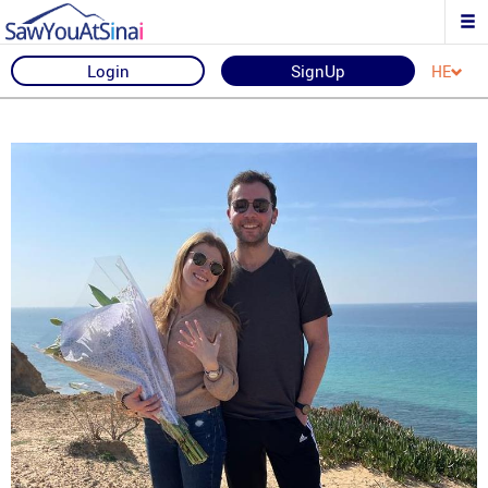
Login
SignUp
HE