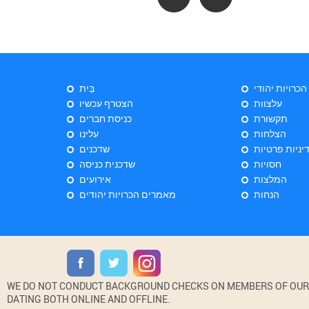
 הכרויות יהודי
בַּיִת
עלצוות
הצטרף עכשיו
תקשורת
כניסת חברים
הצלחות
עלינו
יניות פרטיות
שדכנים
חסויות
שדכנית כניסה
המלצות
אירועים
הנחות
מאמרים הכרויות יהודים
WE DO NOT CONDUCT BACKGROUND CHECKS ON MEMBERS OF OUR WE
DATING BOTH ONLINE AND OFFLINE.