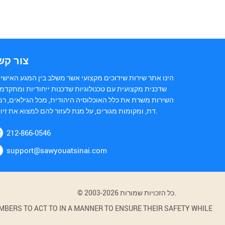
צור קש
הינו אתר שירות שידוכים מקצועי אשר משלב בין המגע האישי 
שדכנית מקצועית עם טכנולוגיות שדכנות ייחודיות ומתקדמ.
השירות משרת את כלל האוכלוסיה היהודית, מכל הגילאים, רמ
דת, ומקומות מגורים, על מנת לעזור להם למצוא את זיווגם.
212-866-0546
support@sawyouatsinai.com
© 2003-2026 כל הזכויות שמורות.
BERS TO ACT TO IN A MANNER TO ENSURE THEIR SAFETY WHILE