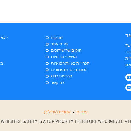
ר
תְרוּמָה
ייעוץ
מפת אתר
של
חוקים של שידוכים
ות
משאבי הכרויות
ות
הכרויות בעיות רפואיות
מד
הטבות זהר ותמחורים
הכרויות בלוג
צור קשר
עִברִית
אנגלית (ארה"ב)
BSITES. SAFETY IS A TOP PRIORITY THEREFORE WE URGE ALL MEM