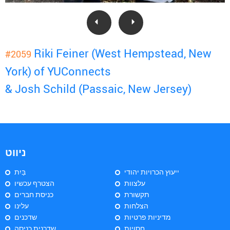
Riki Feiner (West Hempstead, New
#2059
York) of YUConnects
& Josh Schild (Passaic, New Jersey)
ניווט
ייעוץ הכרויות יהודי
בַּיִת
עלצוות
הצטרף עכשיו
תקשורת
כניסת חברים
הצלחות
עלינו
מדיניות פרטיות
שדכנים
חסויות
שדכנית כניסה