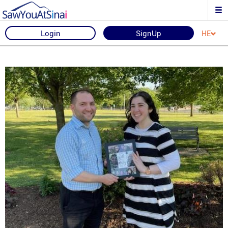
Login
SignUp
HE