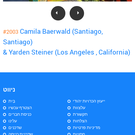
Camila Baerwald (Santiago,
#2003
Santiago)
& Yarden Steiner (Los Angeles , California)
ניווט
ייעוץ הכרויות יהודי
בַּיִת
עלצוות
הצטרף עכשיו
תקשורת
כניסת חברים
הצלחות
עלינו
מדיניות פרטיות
שדכנים
חסויות
שדכנית כניסה