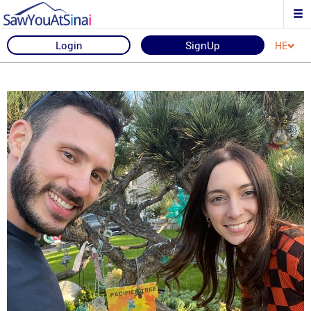
Login
SignUp
HE