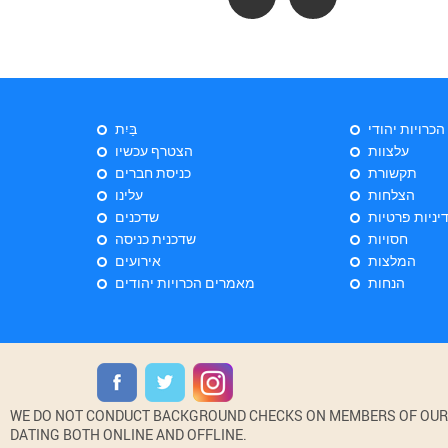
 הכרויות יהודי
בַּיִת
עלצוות
הצטרף עכשיו
תקשורת
כניסת חברים
הצלחות
עלינו
יניות פרטיות
שדכנים
חסויות
שדכנית כניסה
המלצות
אירועים
הנחות
מאמרים הכרויות יהודים
WE DO NOT CONDUCT BACKGROUND CHECKS ON MEMBERS OF OUR WE
DATING BOTH ONLINE AND OFFLINE.