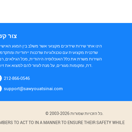
צור קש
הינו אתר שירות שידוכים מקצועי אשר משלב בין המגע האישי 
שדכנית מקצועית עם טכנולוגיות שדכנות ייחודיות ומתקדמו
השירות משרת את כלל האוכלוסיה היהודית, מכל הגילאים, רמ
דת, ומקומות מגורים, על מנת לעזור להם למצוא את זיווגם.
212-866-0546
support@sawyouatsinai.com
© 2003-2026 כל הזכויות שמורות.
BERS TO ACT TO IN A MANNER TO ENSURE THEIR SAFETY WHILE