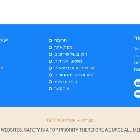
ר
תְרוּמָה
ייעוץ
מפת אתר
של
חוקים של שידוכים
ת.
משאבי הכרויות
ות
הכרויות בעיות רפואיות
מד
הטבות זהר ותמחורים
הכרויות בלוג
צור קשר
עִברִית
אנגלית (ארה"ב)
BSITES. SAFETY IS A TOP PRIORITY THEREFORE WE URGE ALL MEM