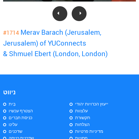
Merav Barach (Jerusalem,
#1714
Jerusalem) of YUConnects
& Shmuel Ebert (London, London)
ניווט
ייעוץ הכרויות יהודי
בַּיִת
עלצוות
הצטרף עכשיו
תקשורת
כניסת חברים
הצלחות
עלינו
מדיניות פרטיות
שדכנים
חסויות
שדכנית כניסה