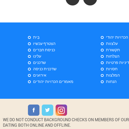
 הכרויות יהודי
בַּיִת
עלצוות
הצטרף עכשיו
תקשורת
כניסת חברים
הצלחות
עלינו
יניות פרטיות
שדכנים
חסויות
שדכנית כניסה
המלצות
אירועים
הנחות
מאמרים הכרויות יהודים
WE DO NOT CONDUCT BACKGROUND CHECKS ON MEMBERS OF OUR WE
DATING BOTH ONLINE AND OFFLINE.