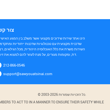
צור קש
הינו אתר שירות שידוכים מקצועי אשר משלב בין המגע האישי 
שדכנית מקצועית עם טכנולוגיות שדכנות ייחודיות ומתקדמו
השירות משרת את כלל האוכלוסיה היהודית, מכל הגילאים, רמ
דת, ומקומות מגורים, על מנת לעזור להם למצוא את זיווגם.
212-866-0546
support@sawyouatsinai.com
© 2003-2026 כל הזכויות שמורות.
BERS TO ACT TO IN A MANNER TO ENSURE THEIR SAFETY WHILE