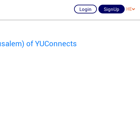
Login
SignUp
HE
usalem) of YUConnects