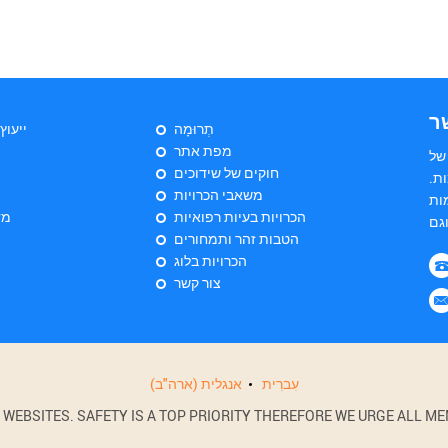
ר
תְרוּמָה
ייעוץ
מפת אתר
של
חוקים של שידוכים
ת.
משאבי הכרויות
ות
הכרויות בעיות רפואיות
מד
הטבות זהר ותמחורים
הכרויות בלוג
צור קשר
עִברִית
אנגלית (ארה"ב)
BSITES. SAFETY IS A TOP PRIORITY THEREFORE WE URGE ALL MEM