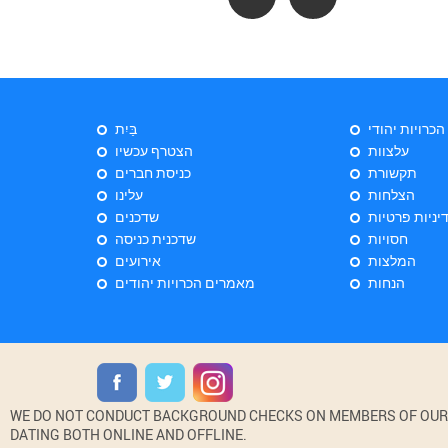
 הכרויות יהודי
בַּיִת
עלצוות
הצטרף עכשיו
תקשורת
כניסת חברים
הצלחות
עלינו
יניות פרטיות
שדכנים
חסויות
שדכנית כניסה
המלצות
אירועים
הנחות
מאמרים הכרויות יהודים
WE DO NOT CONDUCT BACKGROUND CHECKS ON MEMBERS OF OUR WE
DATING BOTH ONLINE AND OFFLINE.