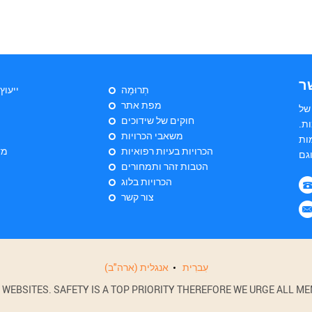
ר
תְרוּמָה
ייעוץ
מפת אתר
של
חוקים של שידוכים
ות
משאבי הכרויות
ות
הכרויות בעיות רפואיות
מד
הטבות זהר ותמחורים
הכרויות בלוג
צור קשר
עִברִית
אנגלית (ארה"ב)
BSITES. SAFETY IS A TOP PRIORITY THEREFORE WE URGE ALL MEM