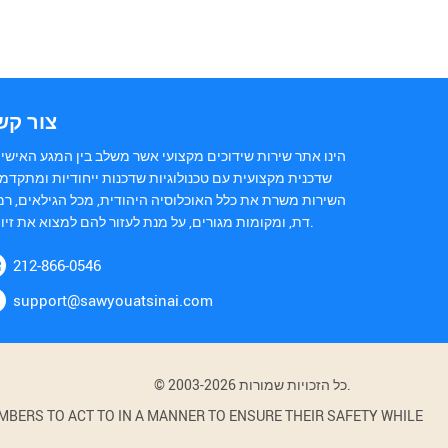
צור קש
הינו אתר שירות שידוכים מקצועי אשר משלב בין המגע האישי 
שדכנית מקצועית עם טכנולוגיות שדכנות ייחודיות ומתקדמ.
השירות משרת את כלל האוכלוסיה היהודית, מכל הגילאים, רמ
דת, ומקומות מגורים, על מנת לעזור להם למצוא את זיווגם.
212-866-0546
support@sawyouatsinai.com
© 2003-2026 כל הזכויות שמורות.
BERS TO ACT TO IN A MANNER TO ENSURE THEIR SAFETY WHILE