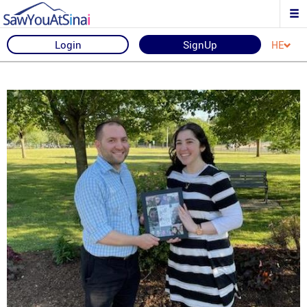
Login
SignUp
HE