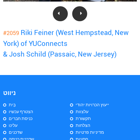
Riki Feiner (West Hempstead, New
#2059
York) of YUConnects
& Josh Schild (Passaic, New Jersey)
ניווט
ייעוץ הכרויות יהודי
בַּיִת
עלצוות
הצטרף עכשיו
תקשורת
כניסת חברים
הצלחות
עלינו
מדיניות פרטיות
שדכנים
חסויות
שדכנית כניסה