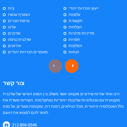
ייעוץ הכרויות יהודי
בַּיִת
עלצוות
הצטרף עכשיו
תקשורת
כניסת חברים
הצלחות
עלינו
מדיניות פרטיות
שדכנים
חסויות
שדכנית כניסה
המלצות
אירועים
הנחות
מאמרים הכרויות יהודים
צור קשר
הינו אתר שירות שידוכים מקצועי אשר משלב בין המגע האישי של שדכנית
מקצועית עם טכנולוגיות שדכנות ייחודיות ומתקדמות. השירות משרת את
כלל האוכלוסיה היהודית, מכל הגילאים, רמות דת, ומקומות מגורים, על מנת
לעזור להם למצוא את זיווגם.
212-866-0546