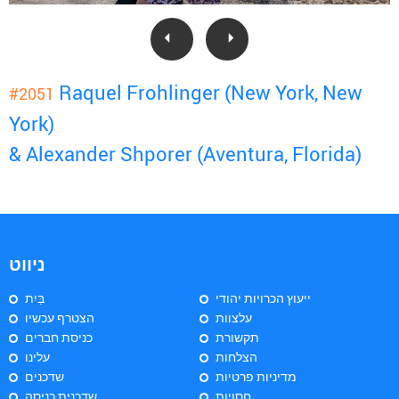
Raquel Frohlinger (New York, New
#2051
York)
& Alexander Shporer (Aventura, Florida)
ניווט
ייעוץ הכרויות יהודי
בַּיִת
עלצוות
הצטרף עכשיו
תקשורת
כניסת חברים
הצלחות
עלינו
מדיניות פרטיות
שדכנים
חסויות
שדכנית כניסה