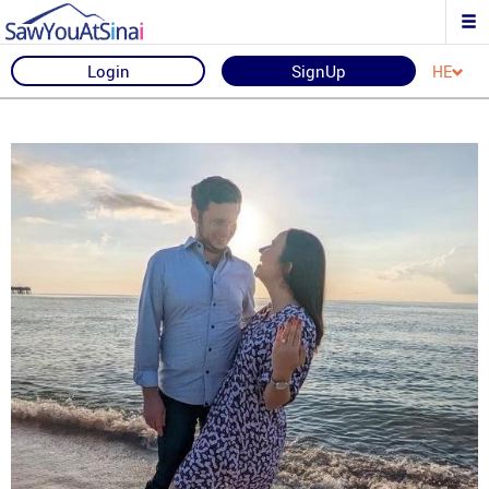
Login
SignUp
HE