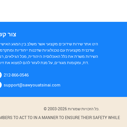
צור קש
הינו אתר שירות שידוכים מקצועי אשר משלב בין המגע האישי 
שדכנית מקצועית עם טכנולוגיות שדכנות ייחודיות ומתקדמו
השירות משרת את כלל האוכלוסיה היהודית, מכל הגילאים, רמ
דת, ומקומות מגורים, על מנת לעזור להם למצוא את זיווגם.
212-866-0546
support@sawyouatsinai.com
© 2003-2026 כל הזכויות שמורות.
BERS TO ACT TO IN A MANNER TO ENSURE THEIR SAFETY WHILE