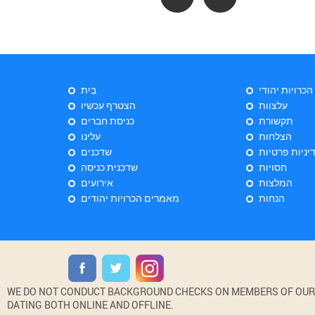
 הכרויות יהודי
בַּיִת
עלצוות
הצטרף עכשיו
תקשורת
כניסת חברים
הצלחות
עלינו
יניות פרטיות
שדכנים
חסויות
שדכנית כניסה
המלצות
אירועים
הנחות
מאמרים הכרויות יהודים
WE DO NOT CONDUCT BACKGROUND CHECKS ON MEMBERS OF OUR WE
DATING BOTH ONLINE AND OFFLINE.