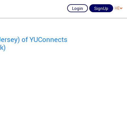
Login
SignUp
HE
Jersey) of YUConnects
k)