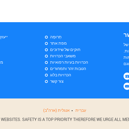
ר
תְרוּמָה
ייעוץ
מפת אתר
של
חוקים של שידוכים
ת.
משאבי הכרויות
ות
הכרויות בעיות רפואיות
מד
הטבות זהר ותמחורים
הכרויות בלוג
צור קשר
עִברִית
אנגלית (ארה"ב)
BSITES. SAFETY IS A TOP PRIORITY THEREFORE WE URGE ALL MEM