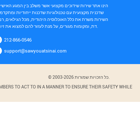
הינו אתר שירות שידוכים מקצועי אשר משלב בין המגע האישי 
שדכנית מקצועית עם טכנולוגיות שדכנות ייחודיות ומתקדמו
השירות משרת את כלל האוכלוסיה היהודית, מכל הגילאים, רמ
דת, ומקומות מגורים, על מנת לעזור להם למצוא את זיווגם.
212-866-0546
support@sawyouatsinai.com
© 2003-2026 כל הזכויות שמורות.
BERS TO ACT TO IN A MANNER TO ENSURE THEIR SAFETY WHILE