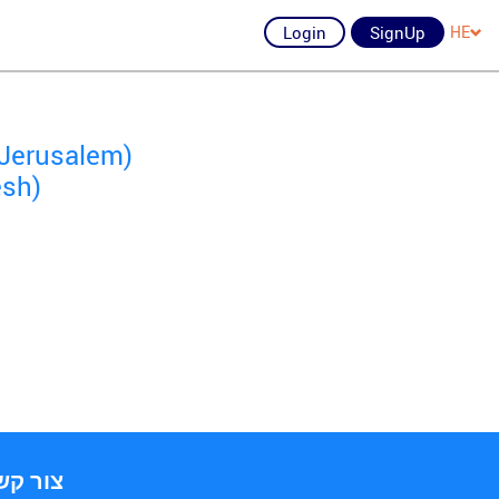
Login
SignUp
HE
 Jerusalem)
esh)
צור קש