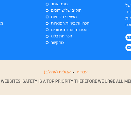
מפת אתר
של
חוקים של שידוכים
ת.
משאבי הכרויות
ות
הכרויות בעיות רפואיות
מד
הטבות זהר ותמחורים
הכרויות בלוג
צור קשר
עִברִית
אנגלית (ארה"ב)
BSITES. SAFETY IS A TOP PRIORITY THEREFORE WE URGE ALL MEM