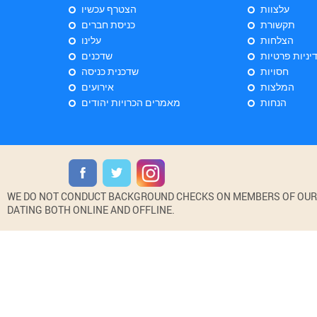
עלצוות
הצטרף עכשיו
תקשורת
כניסת חברים
הצלחות
עלינו
יניות פרטיות
שדכנים
חסויות
שדכנית כניסה
המלצות
אירועים
הנחות
מאמרים הכרויות יהודים
WE DO NOT CONDUCT BACKGROUND CHECKS ON MEMBERS OF OUR WE
DATING BOTH ONLINE AND OFFLINE.