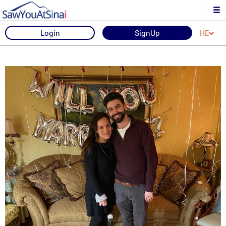
Login
SignUp
HE