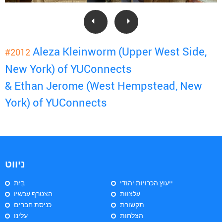
Aleza Kleinworm (Upper West Side,
#2012
New York) of YUConnects
& Ethan Jerome (West Hempstead, New
York) of YUConnects
ניווט
ייעוץ הכרויות יהודי
בַּיִת
עלצוות
הצטרף עכשיו
תקשורת
כניסת חברים
הצלחות
עלינו