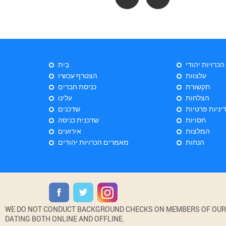
 הכרויות יהודי
בַּיִת
עלצוות
הצטרף עכשיו
תקשורת
כניסת חברים
הצלחות
עלינו
יניות פרטיות
שדכנים
חסויות
שדכנית כניסה
המלצות
אירועים
הנחות
מאמרים הכרויות יהודים
WE DO NOT CONDUCT BACKGROUND CHECKS ON MEMBERS OF OUR WE
DATING BOTH ONLINE AND OFFLINE.