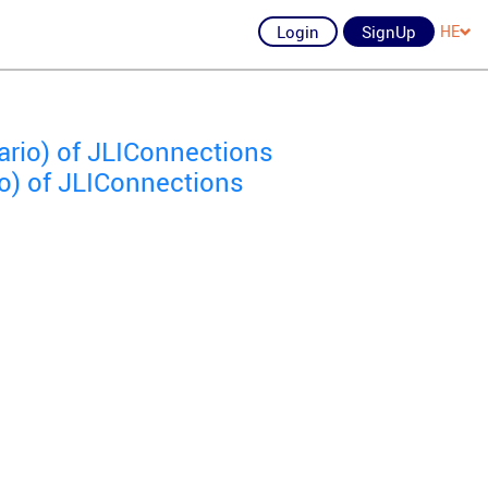
Login
SignUp
HE
ario) of JLIConnections
o) of JLIConnections