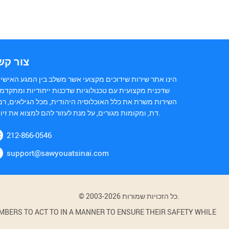
צור קש
הינו אתר שירות שידוכים מקצועי אשר משלב בין המגע האישי 
שדכנית מקצועית עם טכנולוגיות שדכנות ייחודיות ומתקדמו
השירות משרת את כלל האוכלוסיה היהודית, מכל הגילאים, רמ
דת, ומקומות מגורים, על מנת לעזור להם למצוא את זיווגם.
212-866-0546
support@sawyouatsinai.com
© 2003-2026 כל הזכויות שמורות.
BERS TO ACT TO IN A MANNER TO ENSURE THEIR SAFETY WHILE