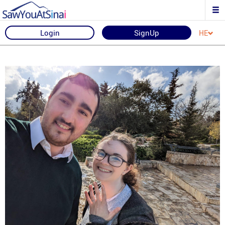
Login
SignUp
HE