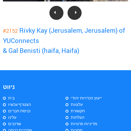
Rivky Kay (Jerusalem, Jerusalem) of
#2152
YUConnects
& Gal Benisti (haifa, Haifa)
ניווט
ייעוץ הכרויות יהודי
בַּיִת
עלצוות
הצטרף עכשיו
תקשורת
כניסת חברים
הצלחות
עלינו
מדיניות פרטיות
שדכנים
חסויות
שדכנית כניסה