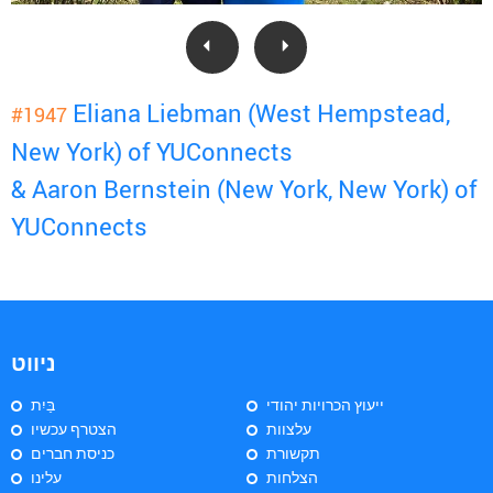
Eliana Liebman (West Hempstead,
#1947
New York) of YUConnects
& Aaron Bernstein (New York, New York) of
YUConnects
ניווט
ייעוץ הכרויות יהודי
בַּיִת
עלצוות
הצטרף עכשיו
תקשורת
כניסת חברים
הצלחות
עלינו