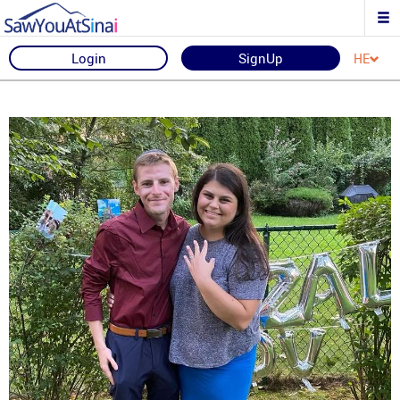
Login
SignUp
HE