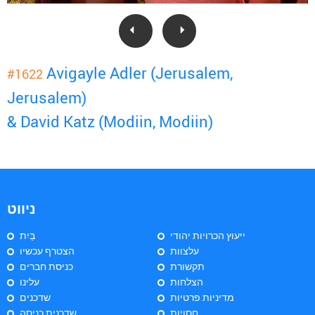
Avigayle Adler (Jerusalem,
#1622
Jerusalem)
& David Katz (Modiin, Modiin)
ניווט
ייעוץ הכרויות יהודי
בַּיִת
עלצוות
הצטרף עכשיו
תקשורת
כניסת חברים
הצלחות
עלינו
מדיניות פרטיות
שדכנים
חסויות
שדכנית כניסה