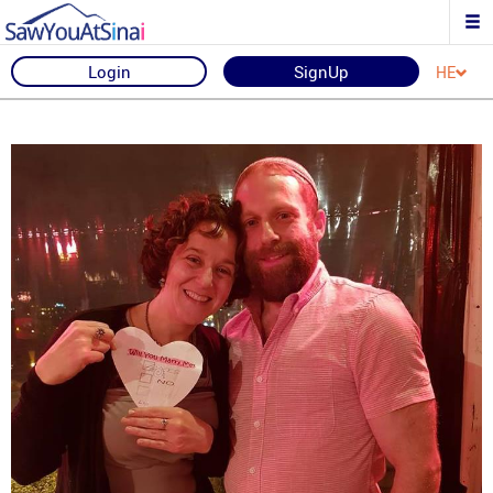
Login
SignUp
HE