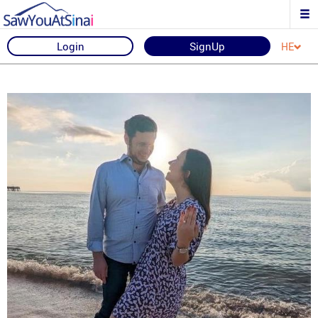
Login
SignUp
HE