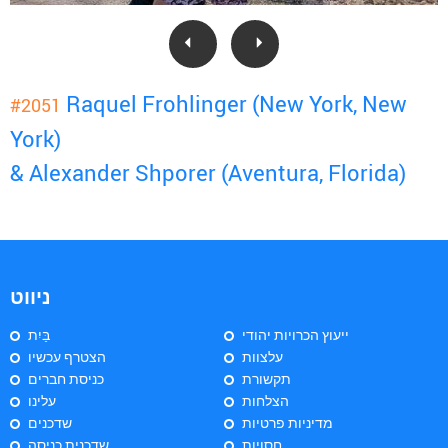
Raquel Frohlinger (New York, New
#2051
York)
& Alexander Shporer (Aventura, Florida)
ניווט
ייעוץ הכרויות יהודי
בַּיִת
עלצוות
הצטרף עכשיו
תקשורת
כניסת חברים
הצלחות
עלינו
מדיניות פרטיות
שדכנים
חסויות
שדכנית כניסה