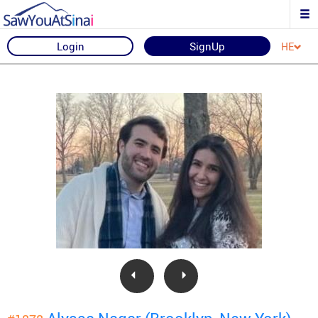
Login
SignUp
HE