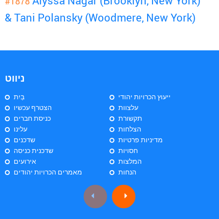
Alyssa Nagar (Brooklyn, New York)
#1878
& Tani Polansky (Woodmere, New York)
ניווט
ייעוץ הכרויות יהודי
בַּיִת
עלצוות
הצטרף עכשיו
תקשורת
כניסת חברים
הצלחות
עלינו
מדיניות פרטיות
שדכנים
חסויות
שדכנית כניסה
המלצות
אירועים
הנחות
מאמרים הכרויות יהודים