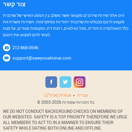
צור קשר
הינו אתר שירות שידוכים מקצועי אשר משלב בין המגע האישי של שדכנית
מקצועית עם טכנולוגיות שדכנות ייחודיות ומתקדמות. השירות משרת את
כלל האוכלוסיה היהודית, מכל הגילאים, רמות דת, ומקומות מגורים, על מנת
לעזור להם למצוא את זיווגם.
212-866-0546
support@sawyouatsinai.com
עִברִית
אנגלית (ארה"ב)
© 2003-2026 כל הזכויות שמורות.
WE DO NOT CONDUCT BACKGROUND CHECKS ON MEMBERS OF
OUR WEBSITES. SAFETY IS A TOP PRIORITY THEREFORE WE URGE
ALL MEMBERS TO ACT TO IN A MANNER TO ENSURE THEIR
SAFETY WHILE DATING BOTH ONLINE AND OFFLINE.