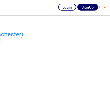
Login
SignUp
HE
nchester)
)