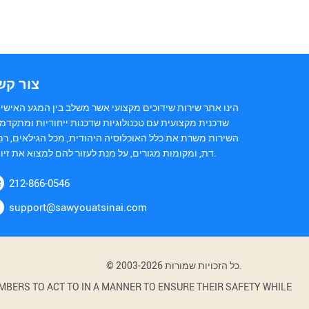
צור קש
הינו אתר שירות שידוכים מקצועי אשר משלב בין המגע האישי 
שדכנית מקצועית עם טכנולוגיות שדכנות ייחודיות ומתקדמו
השירות משרת את כלל האוכלוסיה היהודית, מכל הגילאים, רמ
דת, ומקומות מגורים, על מנת לעזור להם למצוא את זיווגם.
212-866-0546
support@sawyouatsinai.com
© 2003-2026 כל הזכויות שמורות.
BERS TO ACT TO IN A MANNER TO ENSURE THEIR SAFETY WHILE