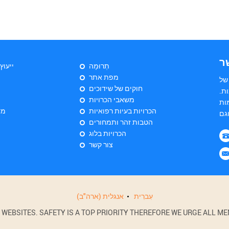
ר
תְרוּמָה
ייעוץ
מפת אתר
של
חוקים של שידוכים
ת.
משאבי הכרויות
ות
הכרויות בעיות רפואיות
מד
הטבות זהר ותמחורים
הכרויות בלוג
צור קשר
עִברִית
אנגלית (ארה"ב)
BSITES. SAFETY IS A TOP PRIORITY THEREFORE WE URGE ALL MEM