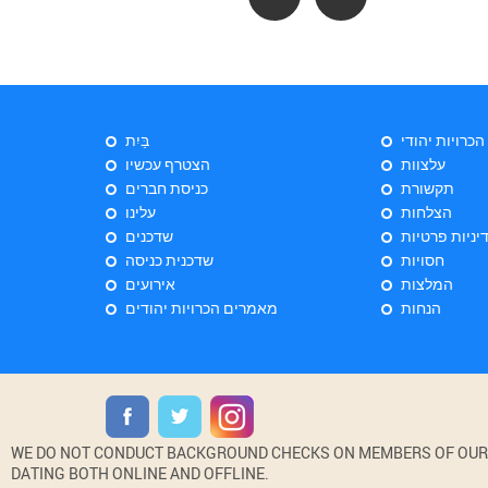
 הכרויות יהודי
בַּיִת
עלצוות
הצטרף עכשיו
תקשורת
כניסת חברים
הצלחות
עלינו
יניות פרטיות
שדכנים
חסויות
שדכנית כניסה
המלצות
אירועים
הנחות
מאמרים הכרויות יהודים
WE DO NOT CONDUCT BACKGROUND CHECKS ON MEMBERS OF OUR WE
DATING BOTH ONLINE AND OFFLINE.