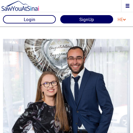
Login
SignUp
HE