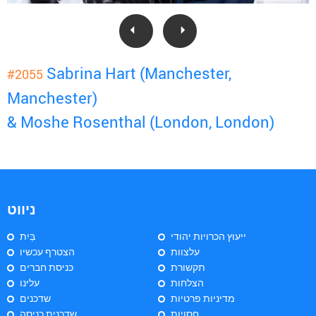
Sabrina Hart (Manchester,
#2055
Manchester)
& Moshe Rosenthal (London, London)
ניווט
ייעוץ הכרויות יהודי
בַּיִת
עלצוות
הצטרף עכשיו
תקשורת
כניסת חברים
הצלחות
עלינו
מדיניות פרטיות
שדכנים
חסויות
שדכנית כניסה