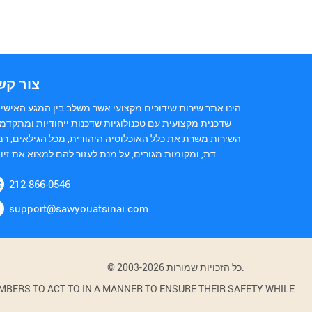
צור קש
הינו אתר שירות שידוכים מקצועי אשר משלב בין המגע האישי 
שדכנית מקצועית עם טכנולוגיות שדכנות ייחודיות ומתקדמו
השירות משרת את כלל האוכלוסיה היהודית, מכל הגילאים, רמ
דת, ומקומות מגורים, על מנת לעזור להם למצוא את זיווגם.
212-866-0546
support@sawyouatsinai.com
© 2003-2026 כל הזכויות שמורות.
BERS TO ACT TO IN A MANNER TO ENSURE THEIR SAFETY WHILE