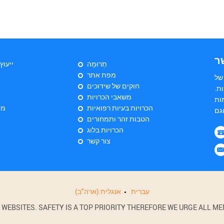
ר
תְרוּמָה
ייעוץ
מפת אתר
של
חוקים של שידוכים
ת.
משאבי הכרויות
ות
הכרויות בעיות רפואיות
מד
הטבות זהר ותמחורים
הכרויות בלוג
צור קשר
עִברִית
אנגלית (ארה"ב)
BSITES. SAFETY IS A TOP PRIORITY THEREFORE WE URGE ALL MEM