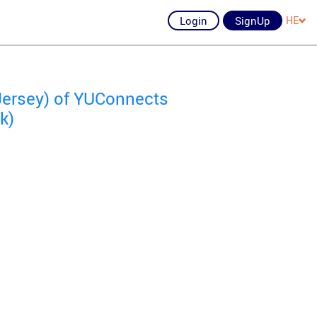
Login
SignUp
HE
Jersey) of YUConnects
k)