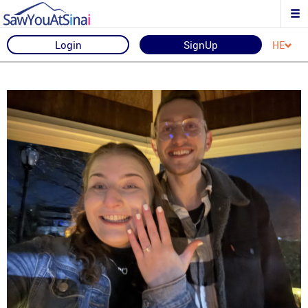
Login
SignUp
HE