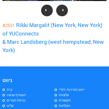
Rikki Margalit (New York, New York)
#2531
of YUConnects
& Marc Landsberg (west hempstead, New
York)
ניווט
ייעוץ הכרויות יהודי
בַּיִת
עלצוות
הצטרף עכשיו
תקשורת
כניסת חברים
הצלחות
עלינו