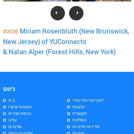
Miriam Rosenbluth (New Brunswick,
#2036
New Jersey) of YUConnects
& Natan Alper (Forest Hills, New York)
ניווט
ייעוץ הכרויות יהודי
בַּיִת
עלצוות
הצטרף עכשיו
תקשורת
כניסת חברים
הצלחות
עלינו
מדיניות פרטיות
שדכנים
חסויות
שדכנית כניסה