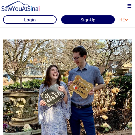
Login
SignUp
HE