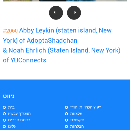
Abby Leykin (staten island, New
#2060
York) of AdoptaShadchan
& Noah Ehrlich (Staten Island, New York)
of YUConnects
ניווט
ייעוץ הכרויות יהודי
בַּיִת
עלצוות
הצטרף עכשיו
תקשורת
כניסת חברים
הצלחות
עלינו