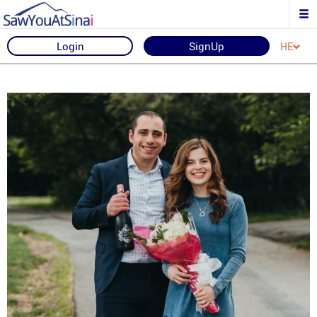
Login
SignUp
HE