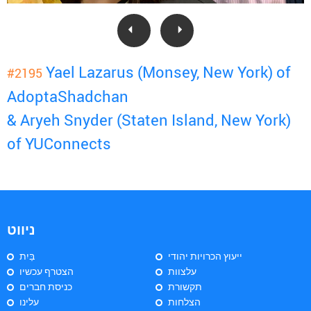
Yael Lazarus (Monsey, New York) of
#2195
AdoptaShadchan
& Aryeh Snyder (Staten Island, New York)
of YUConnects
ניווט
ייעוץ הכרויות יהודי
בַּיִת
עלצוות
הצטרף עכשיו
תקשורת
כניסת חברים
הצלחות
עלינו