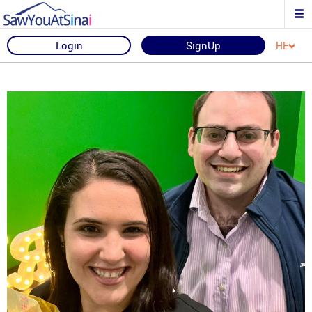
Login
SignUp
HE