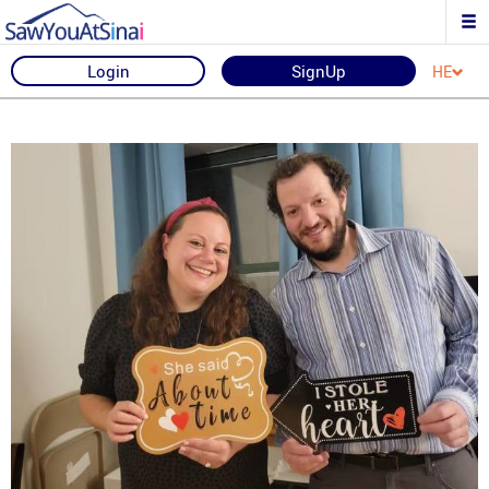
Login
SignUp
HE