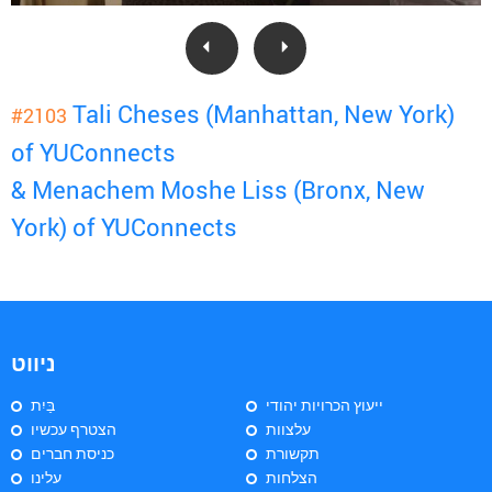
Tali Cheses (Manhattan, New York)
#2103
of YUConnects
& Menachem Moshe Liss (Bronx, New
York) of YUConnects
ניווט
ייעוץ הכרויות יהודי
בַּיִת
עלצוות
הצטרף עכשיו
תקשורת
כניסת חברים
הצלחות
עלינו