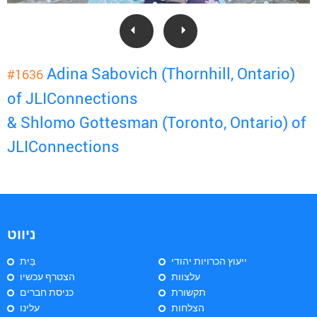
Adina Sabovich (Thornhill, Ontario)
#1636
of JLIConnections
& Shlomo Gottesman (Toronto, Ontario) of
JLIConnections
ניווט
ייעוץ הכרויות יהודי
בַּיִת
עלצוות
הצטרף עכשיו
תקשורת
כניסת חברים
הצלחות
עלינו