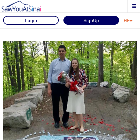
Login
SignUp
HE