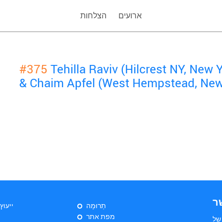
ארועים
הצלחות
#375
Tehilla Raviv (Hilcrest NY, New 
& Chaim Apfel (West Hempstead, New
ר
תְרוּמָה
ייעוץ
מפת אתר
של