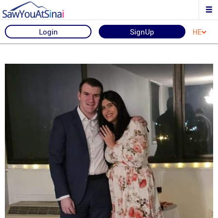
Login
SignUp
HE