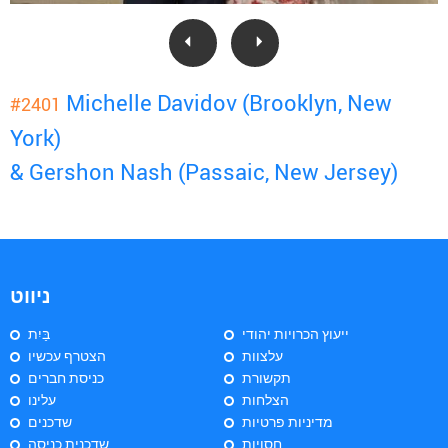
Michelle Davidov (Brooklyn, New
#2401
York)
& Gershon Nash (Passaic, New Jersey)
ניווט
ייעוץ הכרויות יהודי
בַּיִת
עלצוות
הצטרף עכשיו
תקשורת
כניסת חברים
הצלחות
עלינו
מדיניות פרטיות
שדכנים
חסויות
שדכנית כניסה