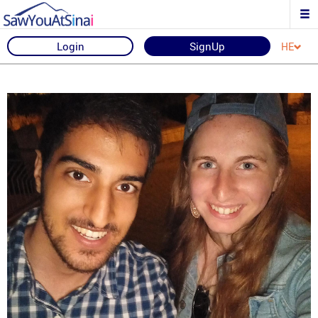
Login
SignUp
HE