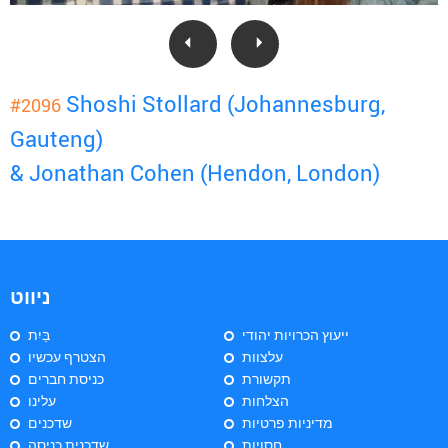
Shoshi Stollard (Johannesburg,
#2096
Gauteng)
& Jonathan Cohen (Hendon, London)
ניווט
ייעוץ הכרויות יהודי
בַּיִת
עלצוות
הצטרף עכשיו
תקשורת
כניסת חברים
הצלחות
עלינו
מדיניות פרטיות
שדכנים
חסויות
שדכנית כניסה