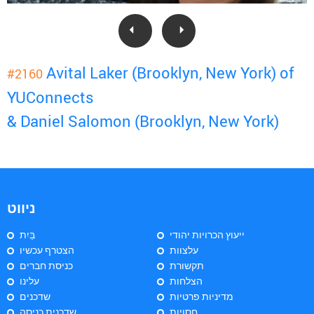
Avital Laker (Brooklyn, New York) of
#2160
YUConnects
& Daniel Salomon (Brooklyn, New York)
ניווט
ייעוץ הכרויות יהודי
בַּיִת
עלצוות
הצטרף עכשיו
תקשורת
כניסת חברים
הצלחות
עלינו
מדיניות פרטיות
שדכנים
חסויות
שדכנית כניסה