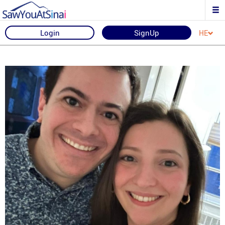
Login
SignUp
HE