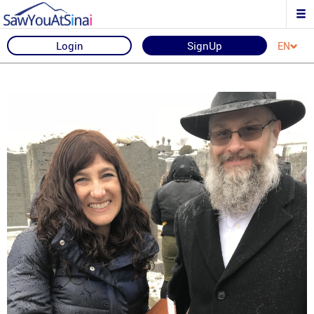
Login
SignUp
EN