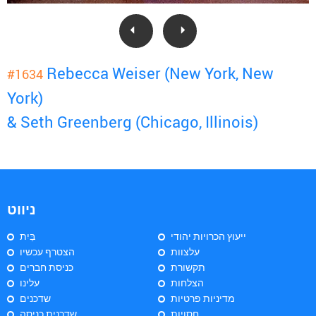
Rebecca Weiser (New York, New
#1634
York)
& Seth Greenberg (Chicago, Illinois)
ניווט
ייעוץ הכרויות יהודי
בַּיִת
עלצוות
הצטרף עכשיו
תקשורת
כניסת חברים
הצלחות
עלינו
מדיניות פרטיות
שדכנים
חסויות
שדכנית כניסה