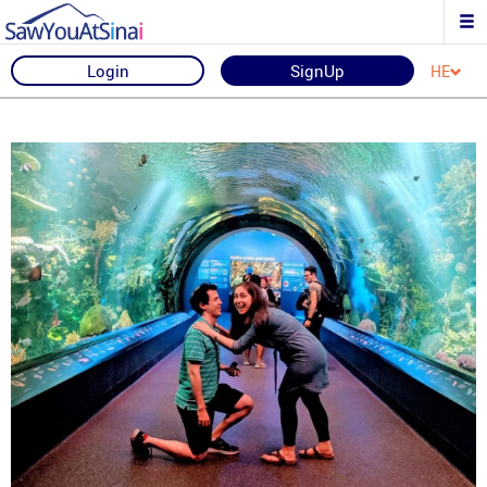
Login
SignUp
HE