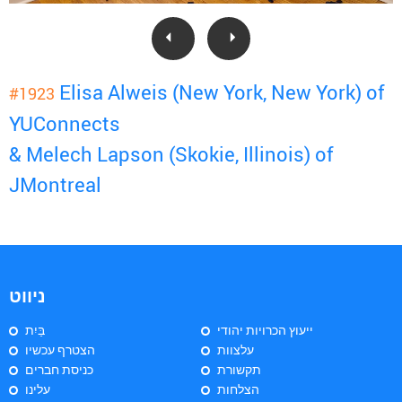
Elisa Alweis (New York, New York) of
#1923
YUConnects
& Melech Lapson (Skokie, Illinois) of
JMontreal
ניווט
ייעוץ הכרויות יהודי
בַּיִת
עלצוות
הצטרף עכשיו
תקשורת
כניסת חברים
הצלחות
עלינו