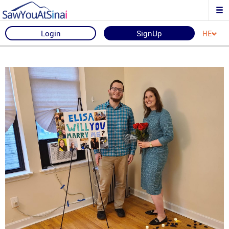
Login
SignUp
HE