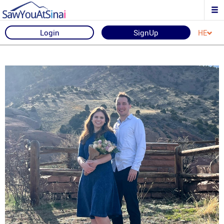
Login
SignUp
HE