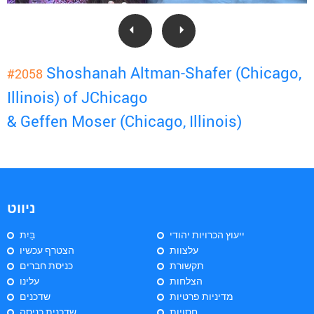
Shoshanah Altman-Shafer (Chicago,
#2058
Illinois) of JChicago
& Geffen Moser (Chicago, Illinois)
ניווט
ייעוץ הכרויות יהודי
בַּיִת
עלצוות
הצטרף עכשיו
תקשורת
כניסת חברים
הצלחות
עלינו
מדיניות פרטיות
שדכנים
חסויות
שדכנית כניסה