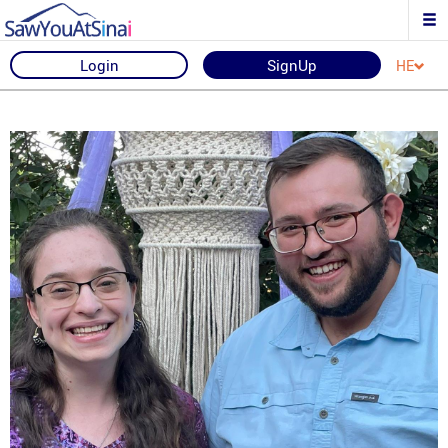
Login
SignUp
HE