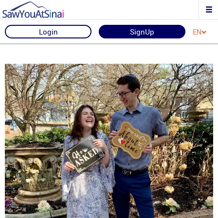
Login
SignUp
EN