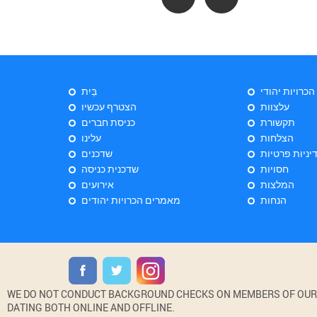
 הכרויות יהודי
בַּיִת
עלצוות
הצטרף עכשיו
תקשורת
כניסת חברים
הצלחות
עלינו
יניות פרטיות
שדכנים
חסויות
שדכנית כניסה
המלצות
אירועים
הנחות
מאמרים הכרויות יהודים
WE DO NOT CONDUCT BACKGROUND CHECKS ON MEMBERS OF OUR WE
DATING BOTH ONLINE AND OFFLINE.