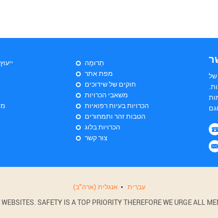
ר
תְרוּמָה
ייעוץ
מפת אתר
של
חוקים של שידוכים
ת.
משאבי הכרויות
ות
הכרויות בעיות רפואיות
מד
הטבות זהר ותמחורים
הכרויות בלוג
צור קשר
עִברִית
אנגלית (ארה"ב)
BSITES. SAFETY IS A TOP PRIORITY THEREFORE WE URGE ALL MEM