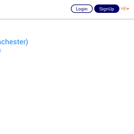
Login
SignUp
HE
nchester)
)