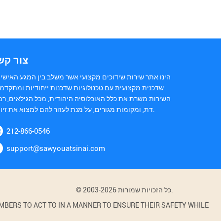
צור קש
הינו אתר שירות שידוכים מקצועי אשר משלב בין המגע האישי 
שדכנית מקצועית עם טכנולוגיות שדכנות ייחודיות ומתקדמו
השירות משרת את כלל האוכלוסיה היהודית, מכל הגילאים, רמ
דת, ומקומות מגורים, על מנת לעזור להם למצוא את זיווגם.
212-866-0546
support@sawyouatsinai.com
© 2003-2026 כל הזכויות שמורות.
BERS TO ACT TO IN A MANNER TO ENSURE THEIR SAFETY WHILE